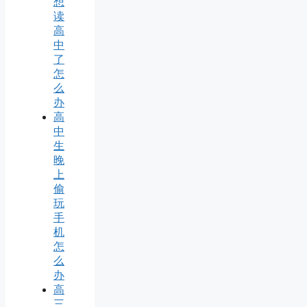
想
读
高
中
了
怎
么
办
高
中
生
晚
上
偷
玩
手
机
怎
么
办
高
三