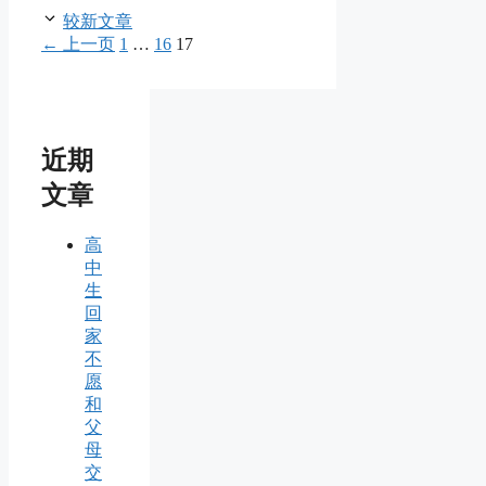
较新文章
页
页
页
←
上一页
1
…
16
17
面
面
面
近期
文章
高
中
生
回
家
不
愿
和
父
母
交