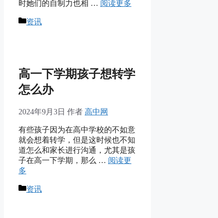
时她们的自制力也相 …
阅读更多
分
资讯
类
高一下学期孩子想转学
怎么办
2024年9月3日
作者
高中网
有些孩子因为在高中学校的不如意
就会想着转学，但是这时候也不知
道怎么和家长进行沟通，尤其是孩
子在高一下学期，那么 …
阅读更
多
分
资讯
类