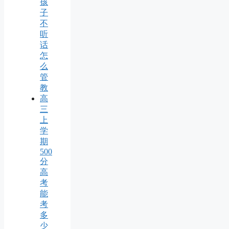
孩
子
不
听
话
怎
么
管
教
高
三
上
学
期
500
分
高
考
能
考
多
少