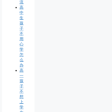
流
高
中
生
孩
子
不
用
心
学
怎
么
办
高
一
孩
子
不
想
上
学