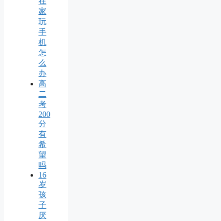
在
家
玩
手
机
怎
么
办
高
二
考
200
分
有
希
望
吗
16
岁
孩
子
厌