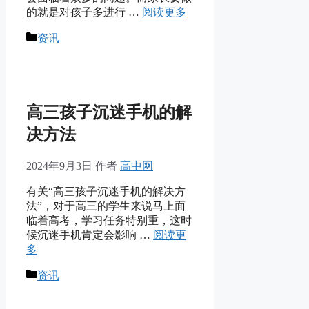
的就是对孩子多进行 …
阅读更多
分
资讯
类
高三孩子沉迷手机的解
决方法
2024年9月3日
作者
高中网
有关“高三孩子沉迷手机的解决方
法”，对于高三的学生来说马上面
临着高考，学习任务特别重，这时
候沉迷手机肯定会影响 …
阅读更
多
分
资讯
类