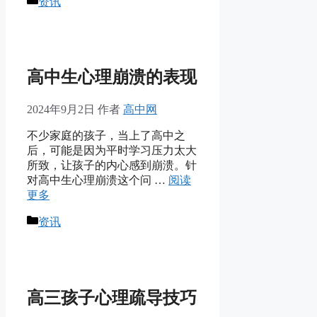
分
资讯
类
高中生心理崩溃的表现
2024年9月2日
作者
高中网
不少家庭的孩子，当上了高中之
后，可能是因为平时学习压力太大
所致，让孩子的内心感到崩溃。针
对高中生心理崩溃这个问 …
阅读
更多
分
资讯
类
高三孩子心理疏导技巧