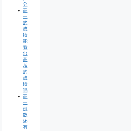
分
高
一
的
成
绩
能
看
出
高
考
的
成
绩
吗
高
一
倒
数
还
有