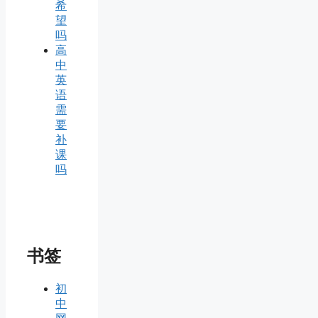
希
望
吗
高
中
英
语
需
要
补
课
吗
书签
初
中