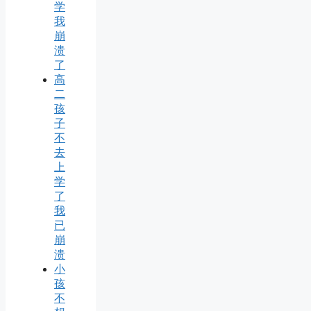
学
我
崩
溃
了
高
二
孩
子
不
去
上
学
了
我
已
崩
溃
小
孩
不