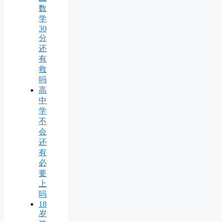
数
学
30
分
还
有
救
吗
高
中
学
不
会
还
有
必
要
上
吗
18
岁