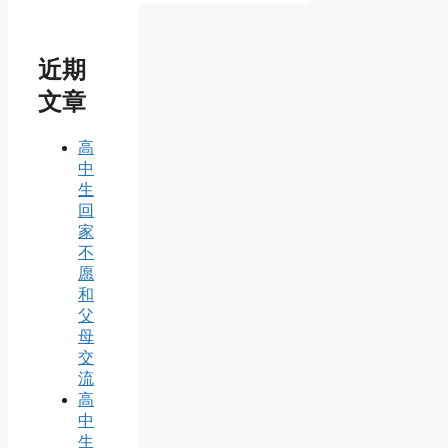
近期
文章
高
中
生
回
家
不
愿
和
父
母
交
流
高
中
生