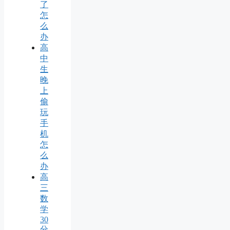
了
怎
么
办
高
中
生
晚
上
偷
玩
手
机
怎
么
办
高
三
数
学
30
分