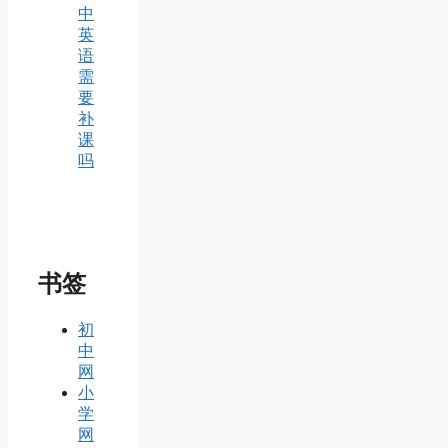
中
英
语
需
要
补
课
吗
书签
初
中
网
小
学
网