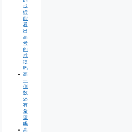
成
绩
能
看
出
高
考
的
成
绩
吗
高
一
倒
数
还
有
希
望
吗
高